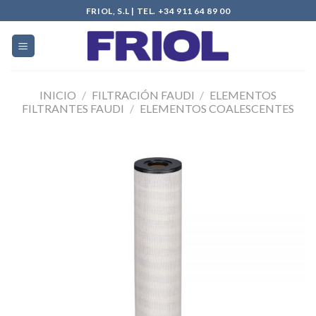
Skip
FRIOL, S.L | TEL. +34 911 64 89 00
to
content
INICIO
/
FILTRACIÓN FAUDI
/
ELEMENTOS
FILTRANTES FAUDI
/
ELEMENTOS COALESCENTES