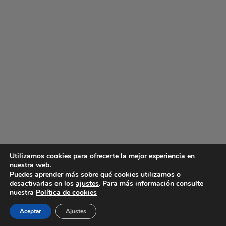
Utilizamos cookies para ofrecerte la mejor experiencia en
nuestra web.
Puedes aprender más sobre qué cookies utilizamos o
Copyright 2026 ©
Friol S.L.
desactivarlas en los
ajustes
. Para más información consulte
nuestra
Política de cookies
Inglés
Español
English
(
)
Aceptar
Ajustes