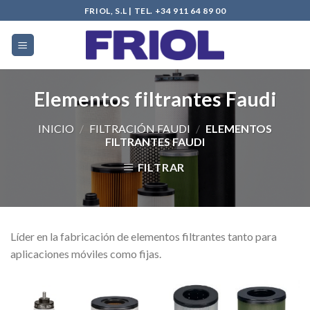
Skip
FRIOL, S.L | TEL. +34 911 64 89 00
to
content
Elementos filtrantes Faudi
INICIO
/
FILTRACIÓN FAUDI
/
ELEMENTOS
FILTRANTES FAUDI
FILTRAR
Líder en la fabricación de elementos filtrantes tanto para
aplicaciones móviles como fijas.