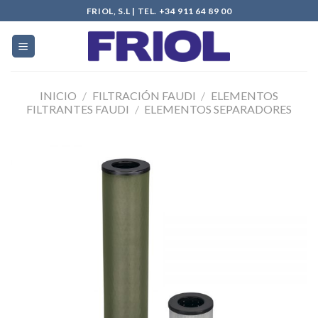
Skip
FRIOL, S.L | TEL. +34 911 64 89 00
to
content
INICIO
/
FILTRACIÓN FAUDI
/
ELEMENTOS
FILTRANTES FAUDI
/
ELEMENTOS SEPARADORES