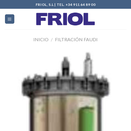
Skip
FRIOL, S.L | TEL. +34 911 64 89 00
to
content
INICIO
/
FILTRACIÓN FAUDI